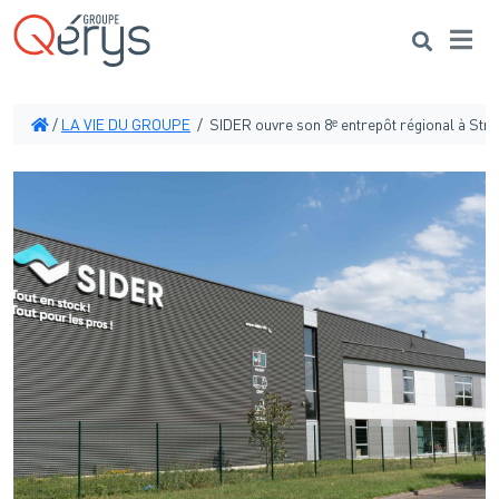
Me
Search
/
LA VIE DU GROUPE
/
SIDER ouvre son 8ᵉ entrepôt régional à Str