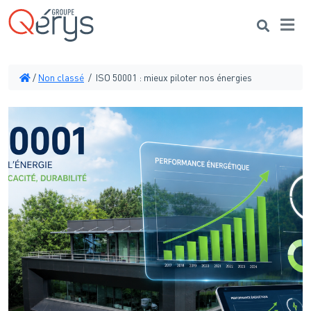
Me
Search
/
Non classé
/
ISO 50001 : mieux piloter nos énergies