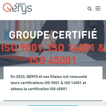
Me
Search
GROUPE CERTIFIÉ
ISO 9001, ISO 14001 &
ISO 45001
En 2023, QÉRYS et ses filiales ont renouvelé
leurs certifications ISO 9001 & ISO 14001
et
.
obtenu la certification ISO 45001